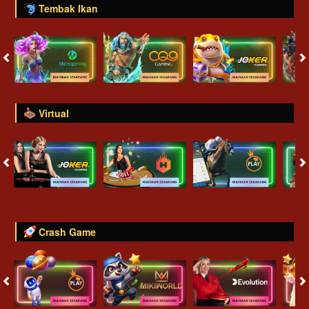
Tembak Ikan
Virtual
Crash Game