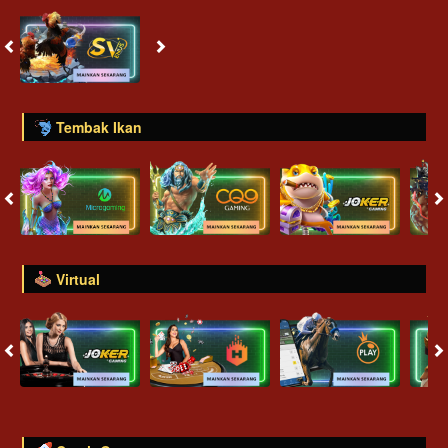
Tembak Ikan
Virtual